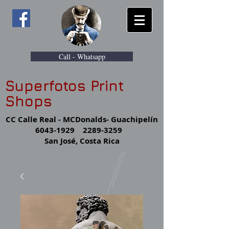
Call - Whatsapp
Superfotos Print
Shops
CC Calle Real - MCDonalds- Guachipelín
6043-1929
2289-3259
San José, Costa Rica